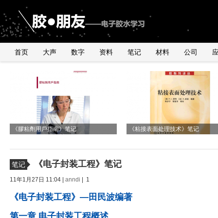
首页
大声
数字
资料
笔记
材料
公司
《2010年银粉与浆料产品行业研讨会》
由2011年全球手机销量数据臆测
国内外导电银粉、银浆、导电胶市
与UNDERFILL世界级高手交流有感
有感
《膠粘劑用戶指南》笔记
UNDERFILL的用量
况
《粘接表面处理技术》笔记
《电子封装工程》笔记
笔记
11年1月27日 11:04 |
anndi
| 1
《电子封装工程》—田民波编著
第一章 电子封装工程概述