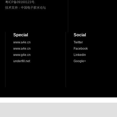
粤ICP备09160123号.
技术支持：
中国电子胶水论坛
Special
Social
www.a4e.cn
Twitter
www.a4e.cn
Facebook
www.g4e.cn
Linkedin
underfill.net
Google+