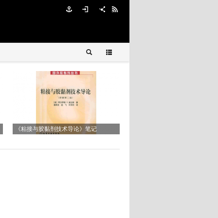
Reworkability of Underfill Materials
DELO-MONOPOX AC265
《粘接与胶黏剂技术导论》笔记