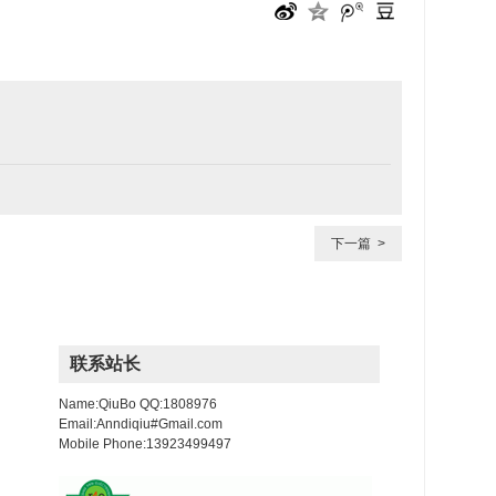
下一篇 >
联系站长
Name:QiuBo QQ:1808976
Email:Anndiqiu#Gmail.com
Mobile Phone:13923499497