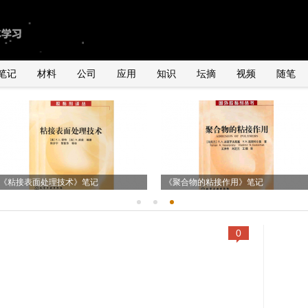
笔记
材料
公司
应用
知识
坛摘
视频
随笔
由2011年全球手机销量数据臆测
国内外导电银粉、银浆、导电胶市场状
关于导电胶在石英谐振器、LED及IC领
UNDERFILL的用量
况
《粘接表面处理技术》笔记
关于POP封装用underfill胶水初探
域的应用
《聚合物的粘接作用》笔记
0