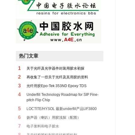
热门文章
1
关于光纤及光学器件封装用胶水初探
2
再收集了一些关于光纤及其用胶的资料
3
光纤用胶Epo-Tek 353ND Epoxy TDS
4
Underfill Technology Roadmap for SIP Fine-
pitch Flip Chip
5
LOCTITE/HYSOL 最新underfill产品UF3800
6
扬声器（喇叭）用胶浅探（配图）
7
电子浆料和电子胶水
8