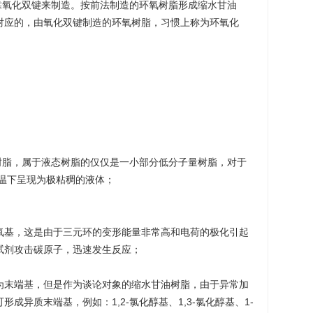
者靠氧化双键来制造。按前法制造的环氧树脂形成缩水甘油
对应的，由氧化双键制造的环氧树脂，习惯上称为环氧化
树脂，属于液态树脂的仅仅是一小部分低分子量树脂，对于
室温下呈现为极粘稠的液体；
氧基，这是由于三元环的变形能量非常高和电荷的极化引起
试剂攻击碳原子，迅速发生反应；
为末端基，但是作为谈论对象的缩水甘油树脂，由于异常加
成异质末端基，例如：1,2-氯化醇基、1,3-氯化醇基、1-