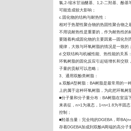
氯,2-缩水甘油醚基、1,2-二羟基、
可能造成较大影响；
c.固化物的结构与耐热性：
相对于热塑性聚合物的热固性聚合物之
不用说耐热性是重要的，作为耐热性的标
要随着构成固化物的主要因素—固化剂而
规律，大致与环氧树脂的情况是一致的
d.交联结构与机械性能、热性能的关系
环氧树脂的固化反应引起链增长和交联
子量的贡献可以忽略；
3、通用双酚类树脂：
a.双酚A型树脂：BA树脂是最常用的
上的属于这种环氧树脂，为此把环氧树
■分子量和分子量分布：BA树脂在室温
来表征，n>1为液态，1<n<1.8为半固
控制；
■羟基当量：完全纯的DGEBA，即BA(
存着DGEBA加成到双酚A两端的高分