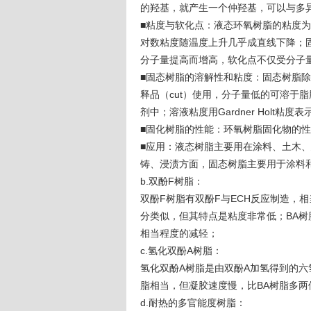
的羟基，就产生一个仲羟基，可以与多
■粘度与软化点：液态环氧树脂的粘度为
对数粘度随温度上升几乎成直线下降；
分子量提高而增高，软化点不仅受分子
■固态树脂的溶解性和粘度：固态树脂
释品（cut）使用，分子量低的可溶于
剂中；溶液粘度用Gardner Holt
■固化树脂的性能：环氧树脂固化物的
■应用：液态树脂主要用在涂料、土木、
铸、浸渍方面，固态树脂主要用于涂料
b.双酚F树脂：
双酚F树脂有双酚F与ECH反应制造，相
分类似，但其特点是粘度非常低；BA树
相当程度的减轻；
c.氢化双酚A树脂：
氢化双酚A树脂是由双酚A加氢得到的六
脂相当，但凝胶速度慢，比BA树脂多
d.耐热的多官能度树脂：