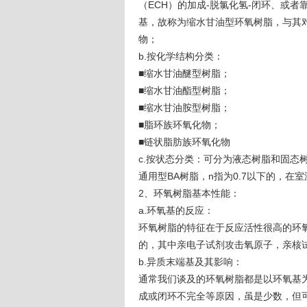
（ECH）的加成-脱氯化氢-闭环、或
基，故称为缩水甘油型环氧树脂，与其
物；
b.按化学结构分类：
■缩水甘油醚型树脂；
■缩水甘油酯型树脂；
■缩水甘油胺型树脂；
■脂环族环氧化物；
■链状脂肪族环氧化物
c.按状态分类：可分为液态树脂和固态
通用型BA树脂，n指为0.7以下的，在
2、环氧树脂基本性能：
a.环氧基的反应：
环氧树脂的特征在于反应活性很高的环
的，其中亲电子试剂攻击氧原子，亲核
b.异质末端基及其影响：
通常我们谈及的环氧树脂都是以环氧基
成或闭环不完全等原因，虽是少数，但可形