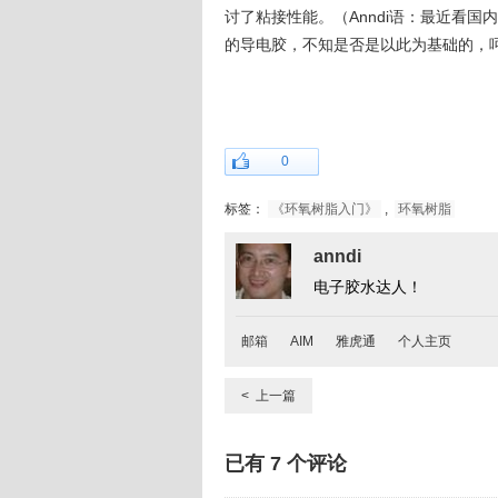
讨了粘接性能。（Anndi语：最近看
的导电胶，不知是否是以此为基础的，
0
标签：
《环氧树脂入门》
,
环氧树脂
anndi
电子胶水达人！
邮箱
AIM
雅虎通
个人主页
< 上一篇
已有
7
个评论