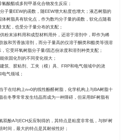
异氰酸酯或多羟甲基化合物发生反应；
分子量EEW的函数，随EEW增大粘度也增大；液态树脂的
固体树脂具有软化点，作为数均分子量的函数，软化点随着
量支配，也受分子量分布的支配；
除供粉末涂料用和成型材料用外，还溶于溶剂中，即作为稀
脂肪族和芳香族溶剂，而分子量高的仅溶于酮类和酯类等强溶
粘度表示，它受环氧树脂分子量/固态份浓度和溶剂种类支配；
性能依固化剂的不同变化很大；
建筑、胶粘剂、工夹（模）具、FRP和电气领域中的浇
和电气领域；
当于在结构上n=0的线性酚醛树脂，化学机构上与BA树脂十
脂在冬季常常发生结晶而成为一种障碍，但采用BF树脂有
氢双酚A与ECH反应制得的，其特点是粘度非常低，与BF树
两倍时间，最大的特点是其耐候性好；