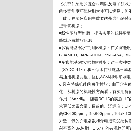
飞机部件采用的复合材料以及电子领域
的多官能度环氧树脂大体可以满足，但
可能，在实际应用中重要的是线性酚醛
型环氧树脂；
■线性酚醛型树脂：提供实用的线性酚醛
醛型环氧树脂ECN；
■多官能基缩水甘油胺树脂：在多官能度环氧树
GBAMCH、tert-GDDM、tri-G-P
■多官能基缩水甘油醚树脂：这一类种
（SYDG-414）和三缩水甘油醚基三
与通用树脂共混，提供ACM材料/印刷
e.具有特殊机能的卤化树脂：由于含有
化，从树脂的机能性方面看，有实用价
作用（Anndi语：随着ROHS的实施
求更低卤素含量，目前的广泛标准：Cl<900p
高Cl<600ppm，Br<600ppm，To
系数、低的介电常数和介电损耗受结构影
射率高的BA树脂（1.57）的共混物