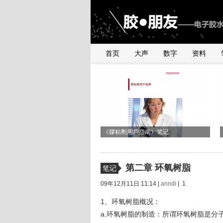
首页
大声
数字
资料
《2010年银粉与浆料产品行业研讨会》
与UNDERFILL世界级高手交流有感
有感
《膠粘劑用戶指南》笔记
第二章 环氧树脂
笔记
09年12月11日 11:14 |
anndi
| 1
1、环氧树脂概况：
a.环氧树脂的制造：所谓环氧树脂是分