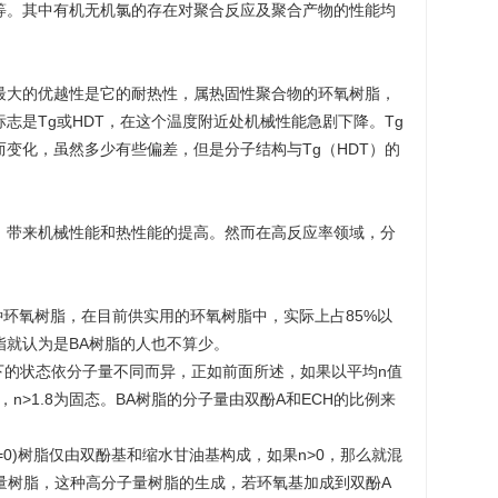
酚基等。其中有机无机氯的存在对聚合反应及聚合产物的性能均
最大的优越性是它的耐热性，属热固性聚合物的环氧树脂，
志是Tg或HDT，在这个温度附近处机械性能急剧下降。Tg
变化，虽然多少有些偏差，但是分子结构与Tg（HDT）的
；
：
，带来机械性能和热性能的提高。然而在高反应率领域，分
一种环氧树脂，在目前供实用的环氧树脂中，实际上占85%以
脂就认为是BA树脂的人也不算少。
下的状态依分子量不同而异，正如前面所述，如果以平均n值
态，n>1.8为固态。BA树脂的分子量由双酚A和ECH的比例来
n=0)树脂仅由双酚基和缩水甘油基构成，如果n>0，那么就混
子量树脂，这种高分子量树脂的生成，若环氧基加成到双酚A