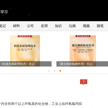
笔记
材料
公司
应用
知识
坛摘
视频
随笔
由2011年全球手机销量数据臆测
国内外导电银粉、银浆、导电胶市场状
关于导电胶在石英谐振器、LED及IC领
UNDERFILL的用量
况
《粘接表面处理技术》笔记
关于POP封装用underfill胶水初探
域的应用
《聚合物的粘接作用》笔记
7
子内含有两个以上环氧基的化合物，工业上由环氧氯丙烷