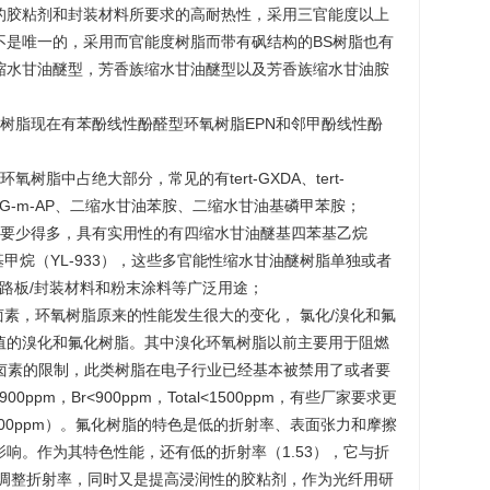
的胶粘剂和封装材料所要求的高耐热性，采用三官能度以上
不是唯一的，采用而官能度树脂而带有砜结构的BS树脂也有
缩水甘油醚型，芳香族缩水甘油醚型以及芳香族缩水甘油胺
树脂现在有苯酚线性酚醛型环氧树脂EPN和邻甲酚线性酚
脂中占绝大部分，常见的有tert-GXDA、tert-
-A、tri-G-m-AP、二缩水甘油苯胺、二缩水甘油基磷甲苯胺；
类要少得多，具有实用性的有四缩水甘油醚基四苯基乙烷
苯基甲烷（YL-933），这些多官能性缩水甘油醚树脂单独或者
电路板/封装材料和粉末涂料等广泛用途；
卤素，环氧树脂原来的性能发生很大的变化， 氯化/溴化和氟
值的溴化和氟化树脂。其中溴化环氧树脂以前主要用于阻燃
 HF卤素的限制，此类树脂在电子行业已经基本被禁用了或者要
pm，Br<900ppm，Total<1500ppm，有些厂家要求更
tal<1000ppm）。氟化树脂的特色是低的折射率、表面张力和摩擦
响。作为其特色性能，还有低的折射率（1.53），它与折
即可调整折射率，同时又是提高浸润性的胶粘剂，作为光纤用研