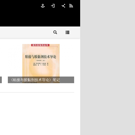
Reworkability of Underfill Materials
DELO-MONOPOX AC265
《粘接与胶黏剂技术导论》笔记