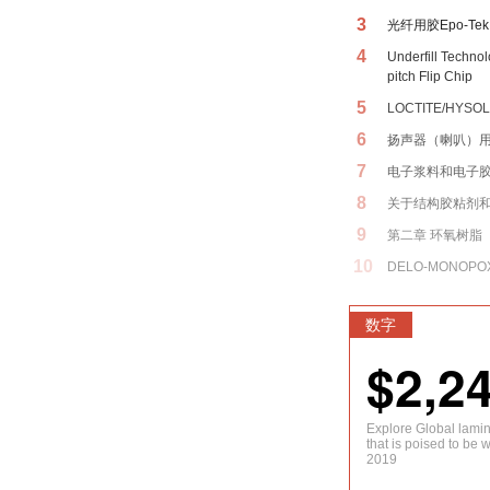
3
光纤用胶Epo-Tek 
4
Underfill Techno
pitch Flip Chip
5
LOCTITE/HYSOL
6
扬声器（喇叭）
7
电子浆料和电子
8
关于结构胶粘剂
9
第二章 环氧树脂
10
DELO-MONOPOX
数字
$2,2
Explore Global lami
that is poised to be 
2019