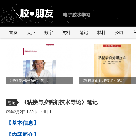
首页
大声
数字
资料
笔记
材料
公司
《2010年银粉与浆料产品行业研讨会》
由2011年全球手机销量数据臆测
国内外导电银粉、银浆、导电胶市
与UNDERFILL世界级高手交流有感
有感
《膠粘劑用戶指南》笔记
UNDERFILL的用量
况
《粘接表面处理技术》笔记
《粘接与胶黏剂技术导论》笔记
笔记
09年2月2日 1:30 |
anndi
| 1
【基本信息】
【内容简介】