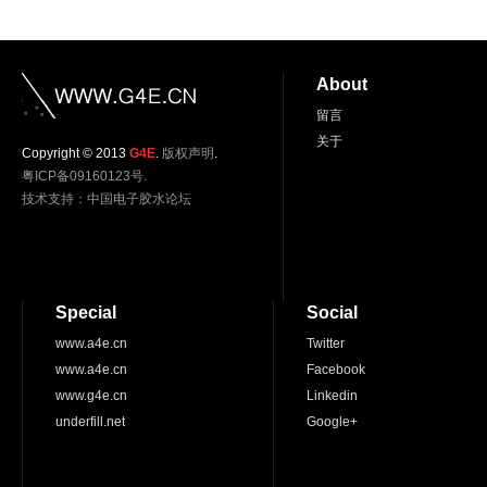
About
留言
关于
Copyright © 2013
G4E
.
版权声明
.
粤ICP备09160123号.
技术支持：
中国电子胶水论坛
Special
Social
www.a4e.cn
Twitter
www.a4e.cn
Facebook
www.g4e.cn
Linkedin
underfill.net
Google+