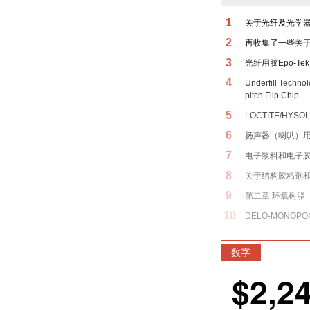
1
关于光纤及光学
2
再收集了一些关
3
光纤用胶Epo-Tek 
4
Underfill Techno
pitch Flip Chip
5
LOCTITE/HYSOL
6
扬声器（喇叭）
7
电子浆料和电子
8
关于结构胶粘剂
9
第二章 环氧树脂
10
DELO-MONOPOX
数字
$2,2