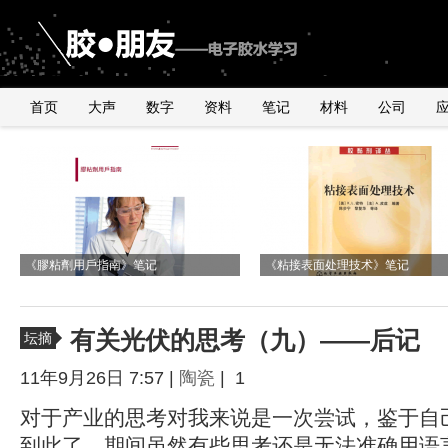
首页
大声
数字
资料
笔记
材料
公司
《2010年银粉与浆料产品行业研讨会》
由2011年全球手机销量数据臆测
国内外导电银粉、银浆、导电胶市
与UNDERFILL世界级高手交流有感
有感
《膠粘劑用戶指南》笔记
UNDERFILL的用量
况
《粘接表面处理技术》笔记
有关光伏的思考（九）——后记
坛摘
11年9月26日 7:57 |
陶瓷
| 1
对于产业的思考对我来说是一次尝试，鉴于自
到此了，期间虽然有些思考还是无法准确用语