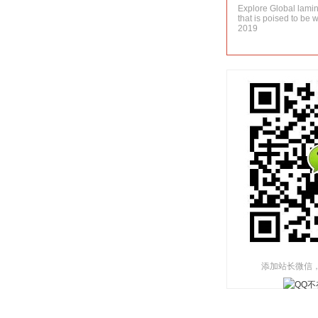
Explore Global lami
that is poised to be 
2019
添加站长微信