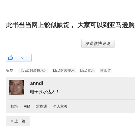
此书当当网上貌似缺货， 大家可以到亚马逊购
发送微博评论
0
标签：
《LED封装技术》
,
LED封装技术
,
LED胶水
,
苏永道
anndi
电子胶水达人！
邮箱
AIM
雅虎通
个人主页
< 上一篇