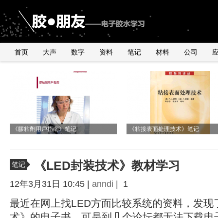
首页
大声
数字
资料
笔记
材料
公司
《2010年银粉与浆料产品行业研讨会》
由2011年全球手机销量数据臆测
国内外导电银粉、银浆、导电胶市
与UNDERFILL世界级高手交流有感
有感
《膠粘劑用戶指南》笔记
UNDERFILL的用量
况
《粘接表面处理技术》笔记
《LED封装技术》教材学习
笔记
12年3月31日 10:45 |
anndi
| 1
最近在网上找LED方面比较系统的资料，发现
术》的电子书，可是到几个论坛都无法下载电