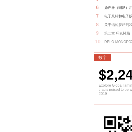
6
扬声器（喇叭）
7
电子浆料和电子
8
关于结构胶粘剂
9
第二章 环氧树脂
10
DELO-MONOPOX
数字
$2,2
Explore Global lami
that is poised to be 
2019