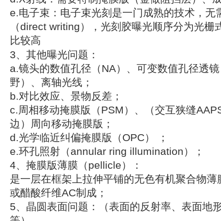
e.电子束：电子束光刻是一门成熟的技术，无
（direct writing），光刻胶曝光顺序分为
比较高
3、其他曝光问题：
a.镜头的数值孔径（NA）、可变数值孔径透镜
野）、离轴光线；
b.对比效应、景物反差；
c.周相移动掩膜版（PSM）、（交互狭缝AA
边）周向移动掩膜版；
d.光学临近纠偏掩膜版（OPC） ；
e.环孔照射（annular ring illumination）；
4、掩膜版薄膜（pellicle）：
是一层在框架上拉伸平铺的无色有机聚合物薄
或醋酸纤维AC制成；
5、晶圆表面问题：（表面的反射率、表面地
等）