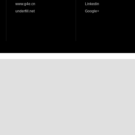
www.g4e.cn
Linkedin
underfill.net
Google+