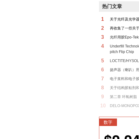
热门文章
1
关于光纤及光学
2
再收集了一些关
3
光纤用胶Epo-Tek 
4
Underfill Techno
pitch Flip Chip
5
LOCTITE/HYSOL
6
扬声器（喇叭）
7
电子浆料和电子
8
关于结构胶粘剂
9
第二章 环氧树脂
10
DELO-MONOPOX
数字