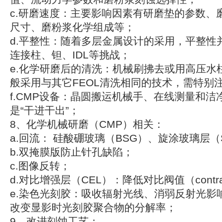
c.研磨速度：主要影响因素有研磨垫的参数、
尺寸、磨粉浆化学组成等；
d.平整性：随着多层金属设计的采用，平整性
连接柱、钽、IDL等挑战；
e.化学研磨后的清洗：机械刷拂去或用高压水
般采用与其它FEOL清洗相同的技术，需特别
f.CMP设备：晶圆搬运机械手、在线测量和
是“干进干出”；
8、化学机械研磨（CMP）相关：
a.回流： 硅酸硼玻璃（BSG）、旋涂玻璃层（
b.双掩膜版防止针孔缺陷；
c.图像反转；
d.对比增强层（CEL）：降低对比阀值（contrast
e.染色光刻胶：吸收辐射光线、消弱反射光影
改变显影时光刻胶聚合物的分解率；
9、改进刻蚀工艺：