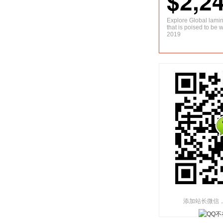
$2,2
Explore Global lami
that is poised to be 
2019
添加站长微信