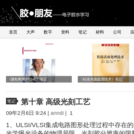
首页
大声
数字
资料
笔记
材料
公司
《2010年银粉与浆料产品行业研讨会》
由2011年全球手机销量数据臆测
国内外导电银粉、银浆、导电胶市
与UNDERFILL世界级高手交流有感
有感
《膠粘劑用戶指南》笔记
UNDERFILL的用量
况
《粘接表面处理技术》笔记
第十章 高级光刻工艺
笔记
09年2月6日 9:24 |
anndi
| 1
1、ULSI/VLSI集成电路图形处理过程中存在
光学曝光设备的物理局限、光刻胶分辨率的限