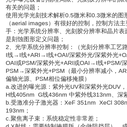
有关的问题；
使用光学光刻技术解析0.5微米和0.3微米的
（aerial images）有很好的控制，控制方
手：光学系统分辨率、光刻胶分辨率和晶片表
是刻蚀图形定义问题；
2、光学系统分辨率控制：（光刻分辨率工艺
I线→I线+ARI→I线+OAI/深紫外光/深紫外光+O
OAI或PSM/深紫外光+ARI或OAI→I线+PSM/
PSM→深紫外光+PSM（最小分辨率减小，AR
偏轴光源、PSM相位偏移掩膜）
a.改进的曝光源：紫外光UV和深紫外光DUV，
H线405nm G线436nm 中紫外线313nm、深
b.受激准分子激光器：XeF 351nm XeCl 308n
193nm；
c.聚焦离子束：系统稳定性非常差；
d.X射线：需要特制掩膜版（金做阻挡层）、