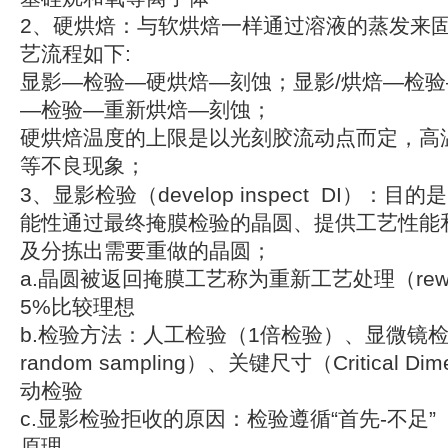
2、硬烘焙：与软烘焙一样通过溶液的蒸发来
艺流程如下:
显影—检验—硬烘焙—刻蚀；显影/烘焙—检验
—检验—重新烘焙—刻蚀；
硬烘焙温度的上限是以光刻胶流动点而定，高
等不良现象；
3、显影检验（develop inspect DI）：
能性通过最终掩膜检验的晶圆、提供工艺性能
及分拣出需要重做的晶圆；
a.晶圆被返回掩膜工艺称为重新工艺处理（rewor
5%比较理想
b.检验方法：人工检验（1倍检验）、显微镜
random sampling）、关键尺寸（Critical D
动检验
c.显影检验拒收的原因：检验遵循“首先-不足”（first
原理