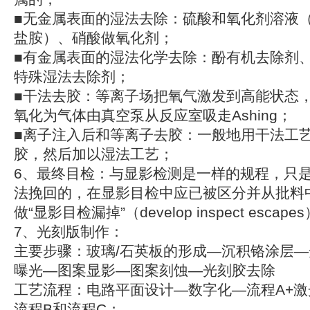
■无金属表面的湿法去除：硫酸和氧化剂溶液
盐胺）、硝酸做氧化剂；
■有金属表面的湿法化学去除：酚有机去除剂、
特殊湿法去除剂；
■干法去胶：等离子场把氧气激发到高能状态
氧化为气体由真空泵从反应室吸走Ashing；
■离子注入后和等离子去胶：一般地用干法工
胶，然后加以湿法工艺；
6、最终目检：与显影检测是一样的规程，只
法挽回的，在显影目检中应已被区分并从批料
做“显影目检漏掉”（develop inspect escape
7、光刻版制作：
主要步骤：玻璃/石英板的形成—沉积铬涂层
曝光—图案显影—图案刻蚀—光刻胶去除
工艺流程：电路平面设计—数字化—流程A+
流程B和流程C；