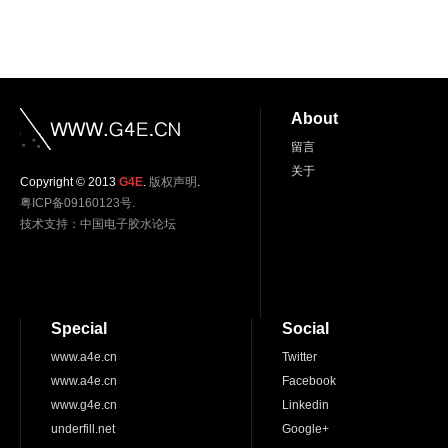
About
留言
关于
Copyright © 2013
G4E
.
版权声明
.
粤ICP备09160123号.
技术支持：
中国电子胶水论坛
Special
Social
www.a4e.cn
Twitter
www.a4e.cn
Facebook
www.g4e.cn
Linkedin
underfill.net
Google+