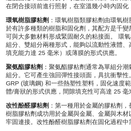
在閉合接頭前進行照射，在室溫幾小時內固化
環氧樹脂膠粘劑
：環氧樹脂類膠粘劑由環氧樹
於有許多種類的樹脂和固化劑，其配方是千變
可與大多數材料形成緊固耐久的粘接面。 環
組分、雙組分兩種形式，能夠以流動性液體、
填充能力達 25 毫米）或薄膜的形式供應。
聚氨酯膠粘劑
：聚氨酯膠粘劑通常為單組分潮
組分。它可產生強回彈性接頭面，具抗衝擊性
GRP (玻璃鋼) 和一些熱塑性塑料，固化速
體/膏狀的形式供應，間隙填充性可高達 25 毫
改性酚醛膠粘劑
：第一種用於金屬的膠粘劑，
樹脂膠粘劑成功用於金屬與金屬、金屬與木材
牢固連接。改性酚醛樹脂膠粘劑在固化過程中