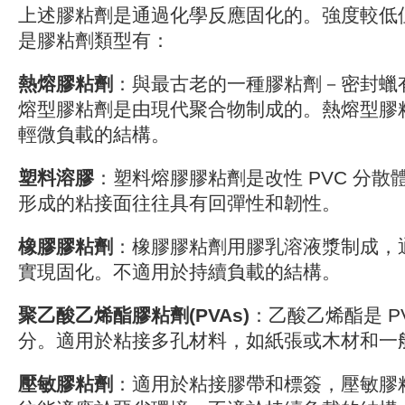
上述膠粘劑是通過化學反應固化的。強度較低
是膠粘劑類型有
：
熱熔膠粘劑
：與最古老的一種膠粘劑－密封蠟
熔型膠粘劑是由現代聚合物制成的。熱熔型膠
輕微負載的結構。
塑料溶膠
：塑料熔膠膠粘劑是改性 PVC 分
形成的粘接面往往具有回彈性和韌性。
橡膠膠粘劑
：橡膠膠粘劑用膠乳溶液漿制成，
實現固化。不適用於持續負載的結構。
聚乙酸乙烯酯膠粘劑(PVAs)
：乙酸乙烯酯是 P
分。適用於粘接多孔材料，如紙張或木材和一
壓敏膠粘劑
：適用於粘接膠帶和標簽，壓敏膠