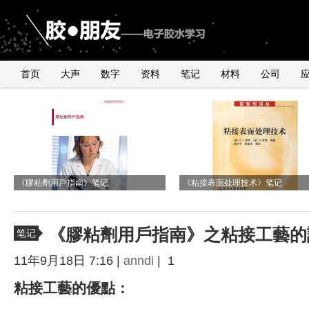
首页
大声
数字
资料
笔记
材料
公司
《2010年银粉与浆料产品行业研讨会》
由2011年全球手机销量数据臆测
国内外导电银粉、银浆、导电胶市
与UNDERFILL世界级高手交流有感
有感
《膠粘劑用戶指南》笔记
UNDERFILL的用量
况
《粘接表面处理技术》笔记
《膠粘劑用戶指南》之粘接工藝的
笔记
11年9月18日 7:16 |
anndi
| 1
粘接工藝的優點
：