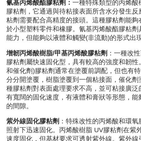
氰基丙烯酸酯膠粘劑：
一種特殊類型的丙烯酸樹
膠粘劑，它通過與待粘接表面所含水分發生反
粘劑需要配合高精度的接頭。這種膠粘劑能夠
於小型塑料零件和橡膠。氰基丙烯酸酯膠粘劑
能力，但能夠以液體和觸變(非流動)的形式出
增韌丙烯酸樹脂/甲基丙烯酸膠粘劑
：一種改性
膠粘劑屬快速固化型，具有較高的強度和韌性
和催化劑)膠粘劑通常在塗覆前調配，但也有
分分開塗覆，樹脂塗覆到一個粘接面，催化劑
種膠粘劑對表面處理要求不高，並可粘接廣泛
有寬闊的固化速度，有液體和膏狀等形態，能夠
的間隙。
紫外線固化膠粘劑
：特殊改性的丙烯酸和環氧
照射下迅速固化。丙烯酸樹脂 UV膠粘劑在紫
速度固化，但基材要求可透射紫外線。紫外線