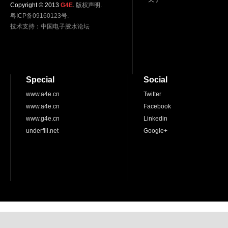
Copyright © 2013
G4E
.
版权声明
.
粤ICP备09160123号.
技术支持：
中国电子胶水论坛
Special
Social
www.a4e.cn
Twitter
www.a4e.cn
Facebook
www.g4e.cn
Linkedin
underfill.net
Google+