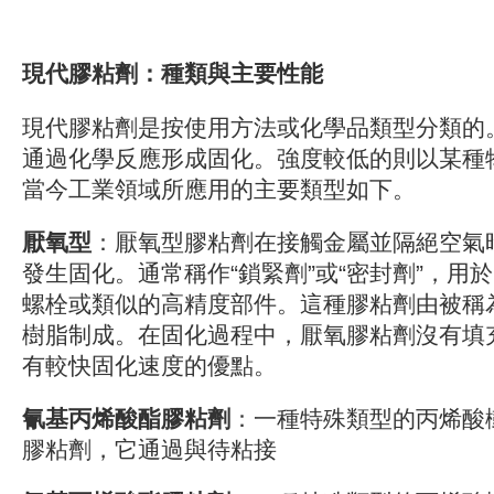
現代膠粘劑：種類與主要性能
現代膠粘劑是按使用方法或化學品類型分類的
通過化學反應形成固化。強度較低的則以某種
當今工業領域所應用的主要類型如下。
厭氧型
：厭氧型膠粘劑在接觸金屬並隔絕空氣
發生固化。通常稱作“鎖緊劑”或“密封劑”，用
螺栓或類似的高精度部件。這種膠粘劑由被稱
樹脂制成。在固化過程中，厭氧膠粘劑沒有填
有較快固化速度的優點。
氰基丙烯酸酯膠粘劑
：一種特殊類型的丙烯酸樹
膠粘劑，它通過與待粘接