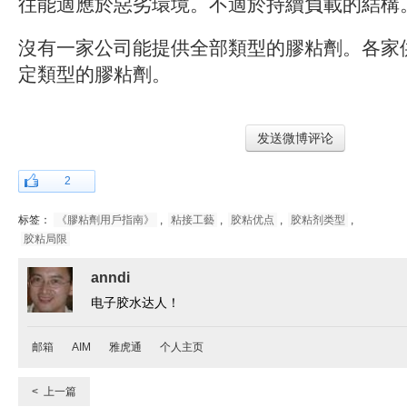
往能適應於惡劣環境。不適於持續負載的結構
沒有一家公司能提供全部類型的膠粘劑。各家
定類型的膠粘劑。
发送微博评论
2
标签：
《膠粘劑用戶指南》
,
粘接工藝
,
胶粘优点
,
胶粘剂类型
,
胶粘局限
anndi
电子胶水达人！
邮箱
AIM
雅虎通
个人主页
< 上一篇