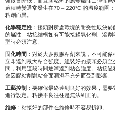
強度會降低，而且膠粘劑的應變屬性由彈性應
這種轉變通常發生在70 – 220°C 的溫度範
粘劑而異。
化學穩定性
：接頭對所處環境的耐受性取決於
的屬性。粘接結構如有可能接觸氧化劑、溶劑
型時必須注意。
固化時間
：對於大多數膠粘劑來說，不可能像
立即達到最大粘合強度。組裝好的接頭必須至
間，利用這段時間逐漸達到粘合強度。粘接過
會因膠粘劑對粘合面潤濕不充分而受到影響。
工藝控制
：要確保最終達到良好的效果，需要
進行設定。粘接不良往往是無法糾正的。
維修
：粘接好的部件在維修時不容易拆卸。