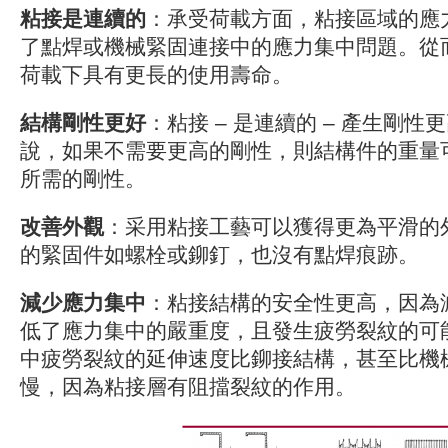
粘接是連續的
：承受荷載方面，粘接區域的應
了點焊或機械緊固連接中的應力集中問題。從
荷載下具有更長的使用壽命。
結構剛性更好
：粘接 – 是連續的 – 產生剛
說，如果不需要更高的剛性，則結構件的重量
所需的剛性。
改善外觀
：采用粘接工藝可以獲得更為平滑的
的緊固件如螺栓或鉚釘，也沒有點焊痕跡。
減少應力集中
：粘接結構的安全性更高，因為
低了應力集中的嚴重度，且發生疲勞裂紋的可
中疲勞裂紋的延伸速度比鉚接結構，甚至比機
慢，因為粘接層有阻擋裂紋的作用。