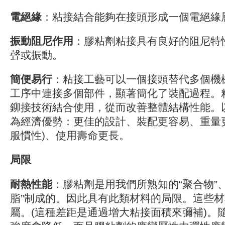
電絕緣
：粘接結合能夠在接頭形成一個電絕緣
振動阻尼作用
：膠粘劑粘接具有良好的阻尼特
聲或振動。
簡便易行
：粘接工藝可以一個接頭替代多個機
工序中連接多個部件，顯著簡化了裝配過程。
鉚接技術結合使用，從而改善整體結構性能。
為經濟優勢：更佳的設計、裝配更容易、重量
服慣性)、使用壽命更長。
局限
耐熱性能
：膠粘劑是用我們所熟知的“聚合物”、
脂”制成的。因此具有此類材料的局限。這些
屬。(這種差距是通過增大粘接面積來彌補)。