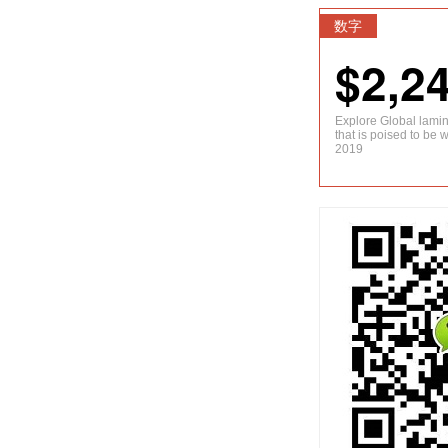
数字
$2,2
Explore Global lami
that is poised to be 
2019