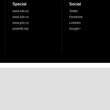
Special
Social
www.a4e.cn
Twitter
www.a4e.cn
Facebook
www.g4e.cn
Linkedin
underfill.net
Google+