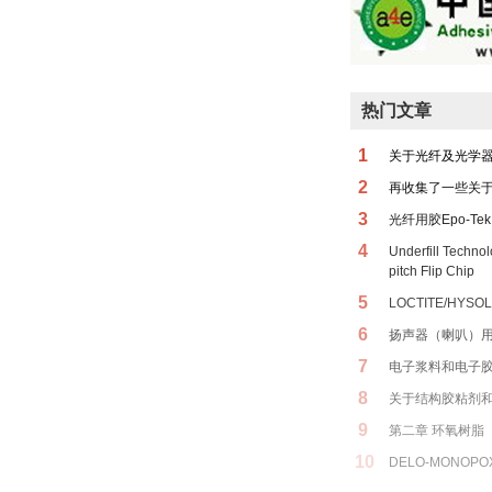
热门文章
1
关于光纤及光学
2
再收集了一些关
3
光纤用胶Epo-Tek 
4
Underfill Techno
pitch Flip Chip
5
LOCTITE/HYSOL
6
扬声器（喇叭）
7
电子浆料和电子
8
关于结构胶粘剂
9
第二章 环氧树脂
10
DELO-MONOPOX