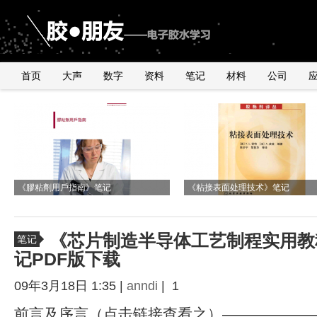
首页
大声
数字
资料
笔记
材料
公司
《2010年银粉与浆料产品行业研讨会》
由2011年全球手机销量数据臆测
国内外导电银粉、银浆、导电胶市
与UNDERFILL世界级高手交流有感
有感
《膠粘劑用戶指南》笔记
UNDERFILL的用量
况
《粘接表面处理技术》笔记
《芯片制造半导体工艺制程实用教
笔记
记PDF版下载
09年3月18日 1:35 |
anndi
| 1
前言及序言（点击链接查看之）———————