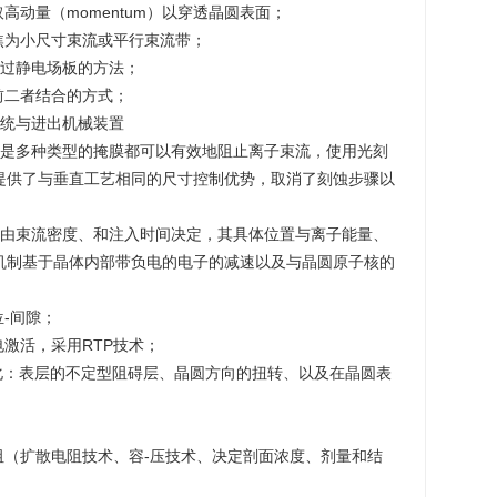
高动量（momentum）以穿透晶圆表面；
焦为小尺寸束流或平行束流带；
通过静电场板的方法；
前二者结合的方式；
系统与进出机械装置
点是多种类型的掩膜都可以有效地阻止离子束流，使用光刻
提供了与垂直工艺相同的尺寸控制优势，取消了刻蚀步骤以
量由束流密度、和注入时间决定，其具体位置与离子能量、
机制基于晶体内部带负电的电子的减速以及与晶圆原子核的
-间隙；
电激活，采用RTP技术；
化：表层的不定型阻碍层、晶圆方向的扭转、以及在晶圆表
阻（扩散电阻技术、容-压技术、决定剖面浓度、剂量和结
；