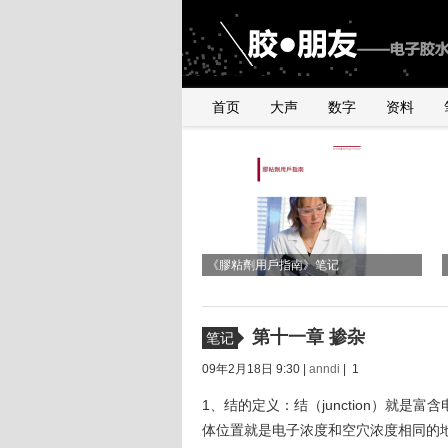
首页
大声
数字
资料
《2010年银粉与浆料产品行业研讨会》
与UNDERFILL世界级高手交流有感
有感
《膠粘劑用戶指南》笔记
第十一章 掺杂
笔记
09年2月18日 9:30 |
anndi
| 1
1、结的定义：结（junction）就
体位置就是电子浓度和空穴浓度相同的