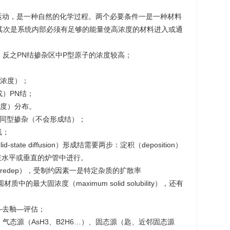
运动，是一种自然的化学过程。两个必要条件一是一种材料
其次是系统内部必须有足够的能量使高浓度的材料进入或通
，反之PN结掺杂区中P型原子的浓度较高；
（浓度）；
或）PN结；
浓度）分布。
扩散、同型掺杂（不会形成结）；
线；
tate diffusion）形成结需要两步：淀积（deposition）
n），均在水平或垂直的炉管中进行。
dep、predep），受制约因素一是特定杂质的扩散率
材质中的最大固浓度（maximum solid solubility），还有
—去釉—评估；
…）、气态源（AsH3、B2H6…）、固态源（匙、近邻固态源