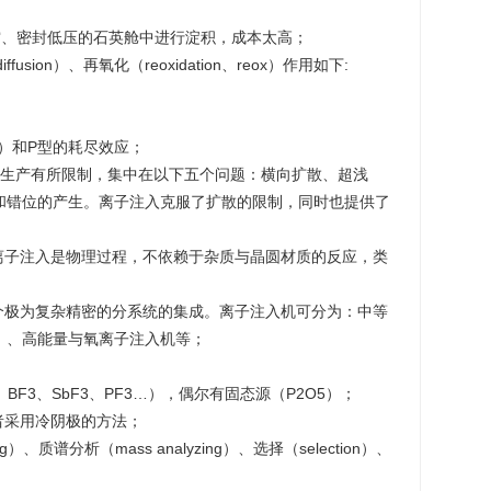
真空、密封低压的石英舱中进行淀积，成本太高；
fusion）、再氧化（reoxidation、reox）作用如下:
up）和P型的耗尽效应；
的生产有所限制，集中在以下五个问题：横向扩散、超浅
和错位的产生。离子注入克服了扩散的限制，同时也提供了
离子注入是物理过程，不依赖于杂质与晶圆材质的反应，类
个极为复杂精密的分系统的集成。离子注入机可分为：中等
）、高能量与氧离子注入机等；
、BF3、SbF3、PF3…），偶尔有固态源（P2O5）；
者采用冷阴极的方法；
）、质谱分析（mass analyzing）、选择（selection）、