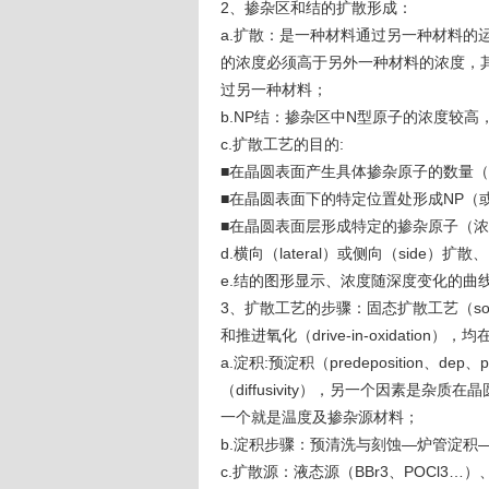
2、掺杂区和结的扩散形成：
a.扩散：是一种材料通过另一种材料的
的浓度必须高于另外一种材料的浓度，
过另一种材料；
b.NP结：掺杂区中N型原子的浓度较高
c.扩散工艺的目的:
■在晶圆表面产生具体掺杂原子的数量
■在晶圆表面下的特定位置处形成NP（
■在晶圆表面层形成特定的掺杂原子（
d.横向（lateral）或侧向（side）
e.结的图形显示、浓度随深度变化的曲
3、扩散工艺的步骤：固态扩散工艺（solid-s
和推进氧化（drive-in-oxidatio
a.淀积:预淀积（predeposition、
（diffusivity），另一个因素是杂质在晶圆
一个就是温度及掺杂源材料；
b.淀积步骤：预清洗与刻蚀—炉管淀积
c.扩散源：液态源（BBr3、POCl3