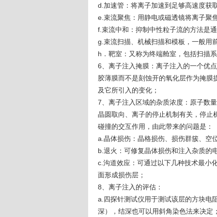
d.加速管：将离子加速到足够高速度获取
e.束流聚焦：用静电或磁透镜将离子聚
f.束流中和：抑制中性粒子流的方法是
g.束流扫描、机械扫描和模板，一般用
h．靶室：又称为终端舱室，包括扫描
6、离子注入掩膜：离子注入的一个优
胶薄膜而不是刻蚀开的氧化层作为掩膜
及它所引入的变化；
7、离子注入区域的杂质浓度：原子数
晶圆取向、离子的停止机制有关，停止
碰撞的交互作用，由此带来的问题是：
a.晶体损伤：晶格损伤、损伤群簇、空位
b.退火：可修复晶体损伤和注入杂质的
c.沟道效应：可通过以下几种技术最小
面形成损伤层；
8、离子注入的评估：
a.四探针测试仪用于测试该层的方块电
深），结深也可以用斜角染色法来决定