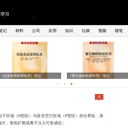
笔记
材料
公司
应用
知识
坛摘
视频
随笔
由2011年全球手机销量数据臆测
国内外导电银粉、银浆、导电胶市场状
关于导电胶在石英谐振器、LED及IC领
UNDERFILL的用量
况
《粘接表面处理技术》笔记
关于POP封装用underfill胶水初探
域的应用
《聚合物的粘接作用》笔记
0
是富含电子区域（N型区）与富含空穴区域（P型区）的分界处，具
地方，靠热扩散或离子注入可形成结；