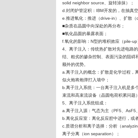
solid neighbor source、旋转涂抹）；
d.封闭炉管淀积：IBM开发的，在抽
e.推进氧化：推进（drive-in）、扩散（dif
■杂质在晶圆中向深处的再分布；
■氧化晶圆的暴露表面；
f.氧化的影响：N型的堆积效应（pile-
4、离子注入：传统热扩散对先进电路
结、粗劣的掺杂控制、表面污染的阻碍
额外的优势。
a.离子注入的概念：扩散是化学过程，
似火炮将炮弹打入墙中；
b.离子注入系统：一台离子注入机是多
束流和高束流设备（晶圆电荷积累问题
5、离子注入系统组成：
a.离子注入源：气态为主（PF5、AsF5
b.离化反应室：离化反应腔中进行，或
c.质谱分析和离子选择：分析（analyzing
离子分离（ion separation）；