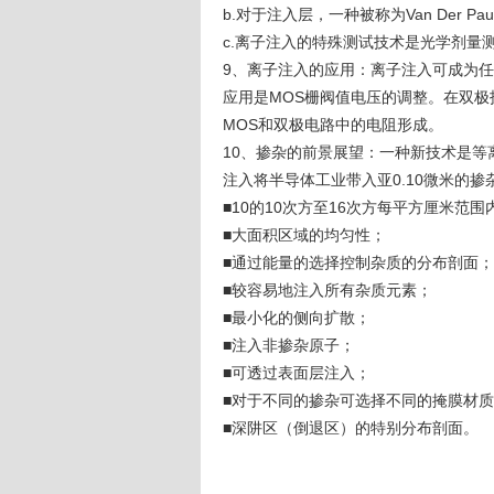
b.对于注入层，一种被称为Van Der
c.离子注入的特殊测试技术是光学剂量
9、离子注入的应用：离子注入可成为
应用是MOS栅阀值电压的调整。在双
MOS和双极电路中的电阻形成。
10、掺杂的前景展望：一种新技术是等离子掺
注入将半导体工业带入亚0.10微米的
■10的10次方至16次方每平方厘米范
■大面积区域的均匀性；
■通过能量的选择控制杂质的分布剖面；
■较容易地注入所有杂质元素；
■最小化的侧向扩散；
■注入非掺杂原子；
■可透过表面层注入；
■对于不同的掺杂可选择不同的掩膜材
■深阱区（倒退区）的特别分布剖面。