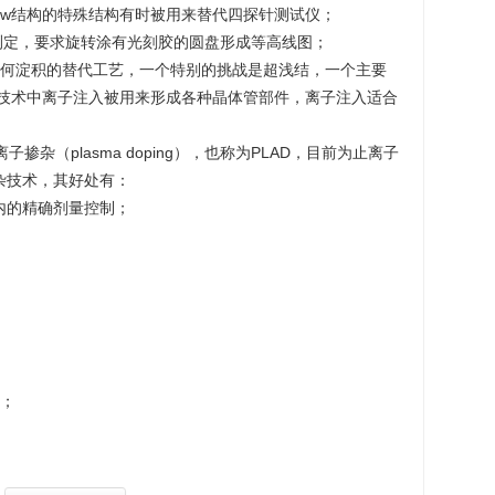
 Pauw结构的特殊结构有时被用来替代四探针测试仪；
测定，要求旋转涂有光刻胶的圆盘形成等高线图；
任何淀积的替代工艺，一个特别的挑战是超浅结，一个主要
极技术中离子注入被用来形成各种晶体管部件，离子注入适合
杂（plasma doping），也称为PLAD，目前为止离子
掺杂技术，其好处有：
围内的精确剂量控制；
质；