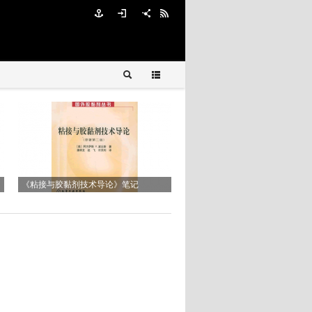
Reworkability of Underfill Materials
DELO-MONOPOX AC265
《粘接与胶黏剂技术导论》笔记