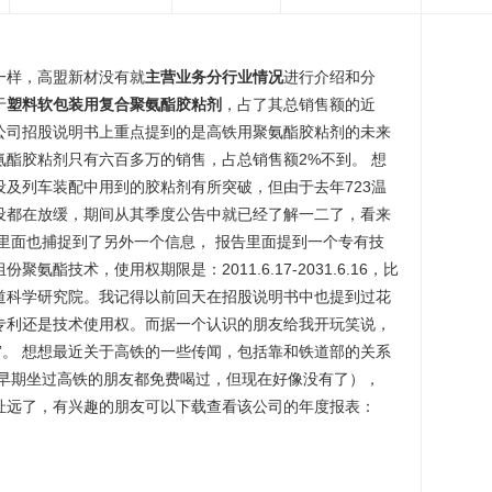
一样，高盟新材没有就
主营业务分行业情况
进行介绍和分
于
塑料软包装用复合聚氨酯胶粘剂
，占了其总销售额的近
家公司招股说明书上重点提到的是高铁用聚氨酯胶粘剂的未来
酯胶粘剂只有六百多万的销售，占总销售额2%不到。 想
及列车装配中用到的胶粘剂有所突破，但由于去年723温
设都在放缓，期间从其季度公告中就已经了解一二了，看来
里面也捕捉到了另外一个信息， 报告里面提到一个专有技
酯技术，使用权期限是：2011.6.17-2031.6.16，比
道科学研究院。我记得以前回天在招股说明书中也提到过花
专利还是技术使用权。而据一个认识的朋友给我开玩笑说，
”。 想想最近关于高铁的一些传闻，包括靠和铁道部的关系
必早期坐过高铁的朋友都免费喝过，但现在好像没有了），
 扯远了，有兴趣的朋友可以下载查看该公司的年度报表：