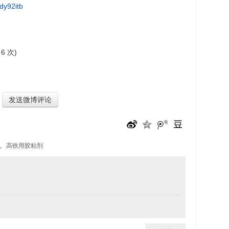
dy92itb
 6 次)
发送微博评论
,
高铁用胶粘剂