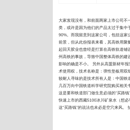
大家发现没有，和前面两家上市公司不
类，或许是因为他们的产品太过于集中
90%。而我留意到这家公司，包括这
前景，但从此份报表来看，其高铁用聚氨
起回天胶业也曾经是打算在高铁轨道铺设
州高铁的事故，导致中国整体高铁的建
影响的确是不小。 另外从高盟新材年报
术使用权，技术名称是：弹性垫板用双组份聚氨
较耐人寻味的是技术所有人是：中国铁
几百万向中国铁道科学研究院购买相关
这是要和铁道部门做生意必须的“买路钱
快速上市的西藏5100冰川矿泉水（想
这“买路钱”的说法也未必是空穴来风。