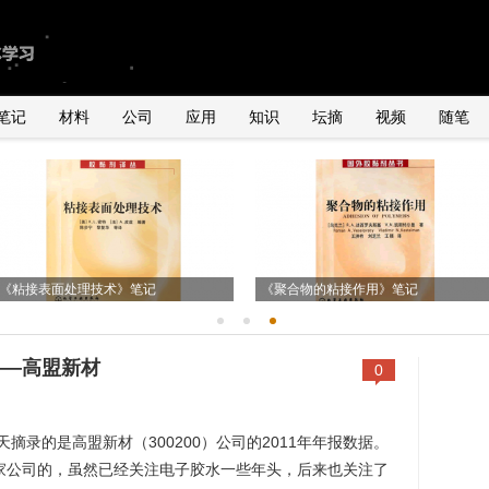
笔记
材料
公司
应用
知识
坛摘
视频
随笔
由2011年全球手机销量数据臆测
国内外导电银粉、银浆、导电胶市场状
关于导电胶在石英谐振器、LED及IC领
UNDERFILL的用量
况
《粘接表面处理技术》笔记
关于POP封装用underfill胶水初探
域的应用
《聚合物的粘接作用》笔记
——高盟新材
0
摘录的是高盟新材（300200）公司的2011年年报数据。
家公司的，虽然已经关注电子胶水一些年头，后来也关注了