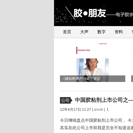
首页
大声
数字
资料
《2010年银粉与浆料产品行业研讨会》
与UNDERFILL世界级高手交流有感
有感
《膠粘劑用戶指南》笔记
中国胶粘剂上市公司之
公司
12年4月17日 11:27 |
anndi
| 1
今日继续盘点中国胶粘剂上市公司， 今天
其实在此公司上市前我是完全不知道这