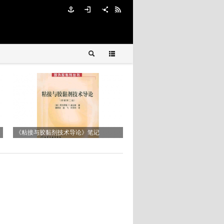
Reworkability of Underfill Materials
DELO-MONOPOX AC265
《粘接与胶黏剂技术导论》笔记