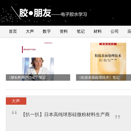
首页
大声
数字
资料
笔记
材料
公司
《2010年银粉与浆料产品行业研讨会》
由2011年全球手机销量数据臆测
国内外导电银粉、银浆、导电胶市
与UNDERFILL世界级高手交流有感
有感
《膠粘劑用戶指南》笔记
UNDERFILL的用量
况
《粘接表面处理技术》笔记
大声
【扒一扒】日本高纯球形硅微粉材料生产商