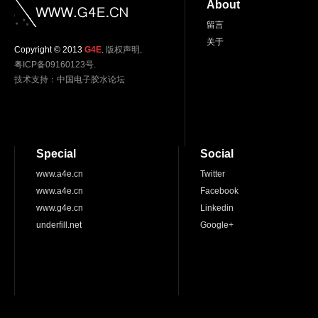
About
留言
关于
Copyright © 2013
G4E
.
版权声明
.
粤ICP备09160123号.
技术支持：
中国电子胶水论坛
Special
Social
www.a4e.cn
Twitter
www.a4e.cn
Facebook
www.g4e.cn
Linkedin
underfill.net
Google+