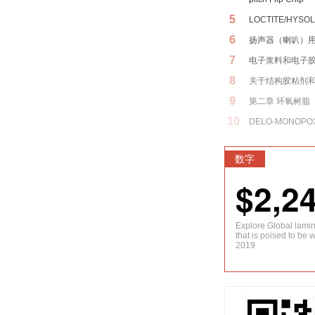
5
LOCTITE/HYSOL
6
扬声器（喇叭）
7
电子浆料和电子
8
关于结构胶粘剂
9
第二章 环氧树脂
10
DELO-MONOPOX
数字
$2,2
Explore Global lami
that is poised to be 
2019