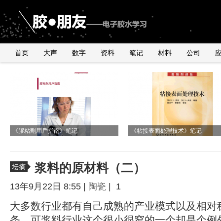
首页
大声
数字
资料
笔记
材料
公司
《2010年银粉与浆料产品行业研讨会》
由2011年全球手机销量数据臆测
国内外导电银粉、银浆、导电胶市
与UNDERFILL世界级高手交流有感
有感
《膠粘劑用戶指南》笔记
UNDERFILL的用量
况
《粘接表面处理技术》笔记
浆料的原材料（二）
坛摘
13年9月22日 8:55 |
陶瓷
| 1
大多数行业都有自己成熟的产业模式以及相对
条。可浆料行业这个很小很窄的一个却是个例