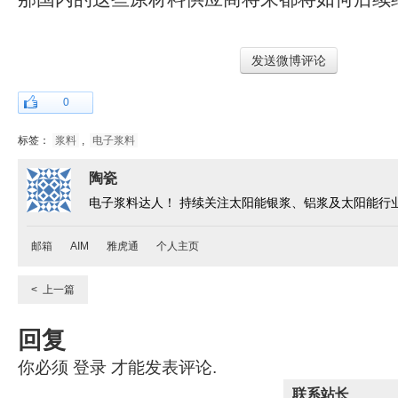
发送微博评论
0
标签：
浆料
,
电子浆料
陶瓷
电子浆料达人！ 持续关注太阳能银浆、铝浆及太阳能行
邮箱
AIM
雅虎通
个人主页
< 上一篇
回复
你必须
登录
才能发表评论.
联系站长