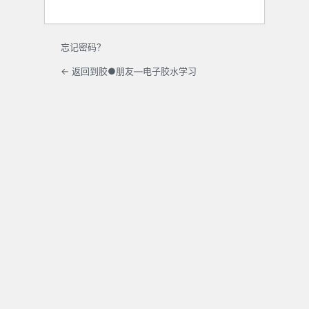
忘记密码？
← 返回到胶●朋友—电子胶水学习