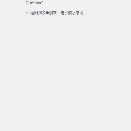
忘记密码？
← 返回到胶●朋友—电子胶水学习