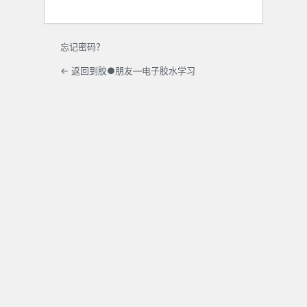
忘记密码？
← 返回到胶●朋友—电子胶水学习